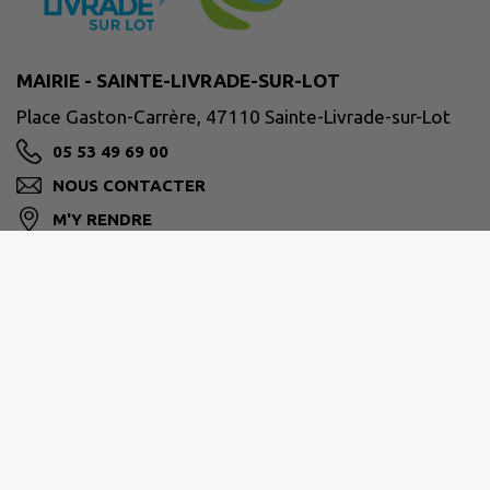
MAIRIE - SAINTE-LIVRADE-SUR-LOT
Place Gaston-Carrère, 47110 Sainte-Livrade-sur-Lot
05 53 49 69 00
NOUS CONTACTER
M'Y RENDRE
ville-ste-livrade47.fr/