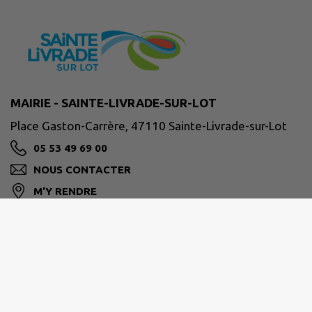
MAIRIE - SAINTE-LIVRADE-SUR-LOT
Place Gaston-Carrère, 47110 Sainte-Livrade-sur-Lot
05 53 49 69 00
NOUS CONTACTER
M'Y RENDRE
ville-ste-livrade47.fr/