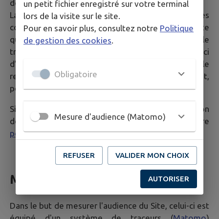
données communiquées via les formulaires du Site.
un petit fichier enregistré sur votre terminal
La Mairie a la possibilité de transférer les données
lors de la visite sur le site.
communiquées via le formulaire auprès de n’importe
Pour en savoir plus, consultez notre
Politique
quelle personne jugée compétente pour le
de gestion des cookies
.
traitement de la demande dans un souci
d’optimisation de la qualité du service public dans le
Obligatoire
respect des dispositions légales qui les concernent,
personne qui peut être externe à ces collectivités.
Si vous souhaitez plus d'informations sur la gestion
Mesure d'audience (Matomo)
de vos données personnelles, consultez notre
politique de confidentialité
.
REFUSER
VALIDER MON CHOIX
Mesure d'audience
AUTORISER
Dans le but de mesurer l'audience du Site, celui-ci est
équipé d'un système de traceurs (
Matomo
)