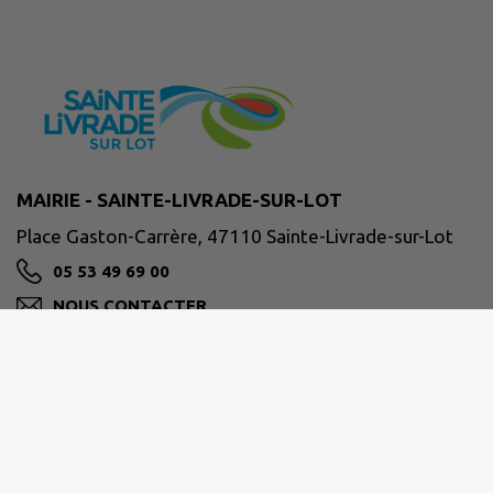
MAIRIE - SAINTE-LIVRADE-SUR-LOT
Place Gaston-Carrère, 47110 Sainte-Livrade-sur-Lot
05 53 49 69 00
NOUS CONTACTER
M'Y RENDRE
ville-ste-livrade47.fr/