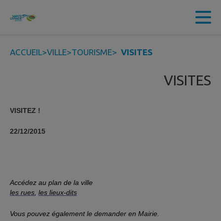
Contenu
Menu
Recherche
Pied de page
ACCUEIL
>
VILLE
>
TOURISME
>
VISITES
VISITES
VISITEZ !
22/12/2015
Accédez au plan de la ville
les rues
,
les lieux-dits
Vous pouvez également le demander en Mairie.