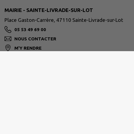
MAIRIE - SAINTE-LIVRADE-SUR-LOT
Place Gaston-Carrère, 47110 Sainte-Livrade-sur-Lot
05 53 49 69 00
NOUS CONTACTER
M'Y RENDRE
ville-ste-livrade47.fr/