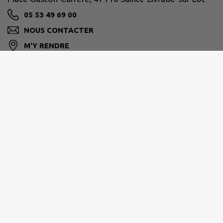
05 53 49 69 00
NOUS CONTACTER
M'Y RENDRE
ville-ste-livrade47.fr/
GRAND VILLENEUVOIS
05 53 71 54 81
contact@grand-villeneuvois.fr