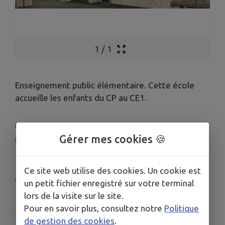
1
/
1
Enseignement public élémentaire. Cette école
accueille les enfants du CP au CE1.
MENUS DE LA CANTINE
Gérer mes cookies 🍪
MENUS CANTINE
Ce site web utilise des cookies. Un cookie est
COORDONNÉES
un petit fichier enregistré sur votre terminal
51, rue des Écoles, 47110 Sainte-Livrade-sur-Lot
lors de la visite sur le site.
Pour en savoir plus, consultez notre
Politique
ce.0470551U@ac-bordeaux.fr
de gestion des cookies
.