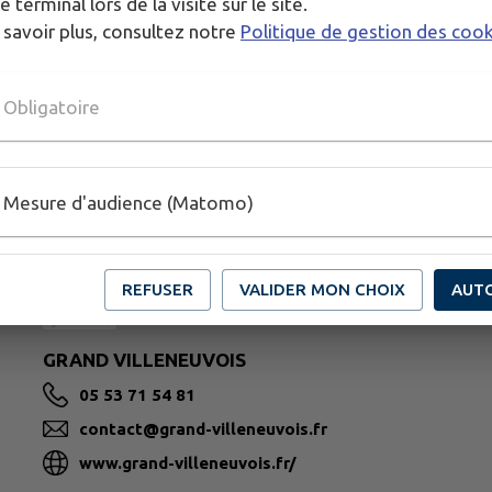
e terminal lors de la visite sur le site.
 savoir plus, consultez notre
Politique de gestion des coo
Obligatoire
Mesure d'audience (Matomo)
REFUSER
VALIDER MON CHOIX
AUT
GRAND VILLENEUVOIS
05 53 71 54 81
contact@grand-villeneuvois.fr
www.grand-villeneuvois.fr/