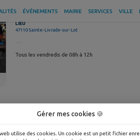
le marché hebdomadaire
ALITÉS
ÉVÉNEMENTS
MAIRIE
SERVICES
VILLE
LIEU
47110 Sainte-Livrade-sur-Lot
Tous les vendredis de 08h à 12h
Gérer mes cookies 🍪
web utilise des cookies. Un cookie est un petit fichier enre