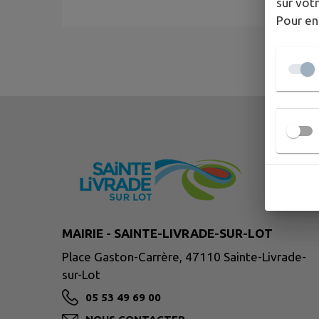
sur votr
Pour en
MAIRIE - SAINTE-LIVRADE-SUR-LOT
Place Gaston-Carrère, 47110 Sainte-Livrade-
sur-Lot
05 53 49 69 00