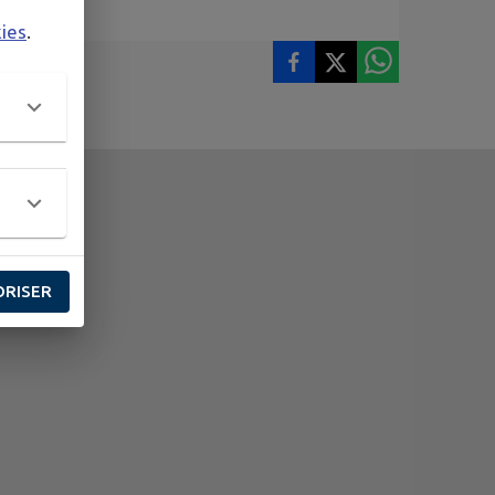
kies
.
ORISER