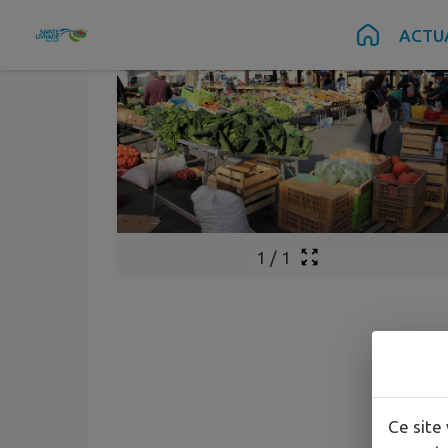
Contenu
Menu
Recherche
Pied de page
ACTU
1
/
1
Ce site 