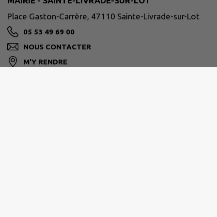
MAIRIE - SAINTE-LIVRADE-SUR-LOT
Place Gaston-Carrère, 47110 Sainte-Livrade-sur-Lot
05 53 49 69 00
NOUS CONTACTER
M'Y RENDRE
ville-ste-livrade47.fr/
GRAND VILLENEUVOIS