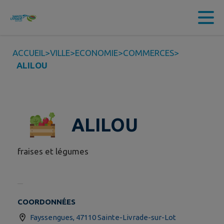
Contenu
Menu
Recherche
Pied de page
ACCUEIL
>
VILLE
>
ECONOMIE
>
COMMERCES
>
ALILOU
ALILOU
fraises et légumes
COORDONNÉES
Fayssengues, 47110 Sainte-Livrade-sur-Lot