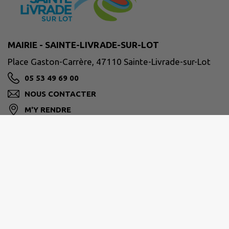
MAIRIE - SAINTE-LIVRADE-SUR-LOT
Place Gaston-Carrère, 47110 Sainte-Livrade-sur-Lot
05 53 49 69 00
NOUS CONTACTER
M'Y RENDRE
ville-ste-livrade47.fr/