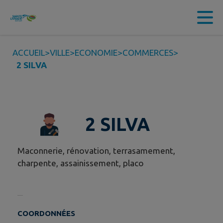
Contenu
Menu
Recherche
Pied de page
ACCUEIL
>
VILLE
>
ECONOMIE
>
COMMERCES
>
2 SILVA
2 SILVA
Maconnerie, rénovation, terrasamement,
charpente, assainissement, placo
COORDONNÉES