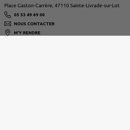
Place Gaston-Carrère, 47110 Sainte-Livrade-sur-Lot
05 53 49 69 00
NOUS CONTACTER
M'Y RENDRE
ville-ste-livrade47.fr/
GRAND VILLENEUVOIS
05 53 71 54 81