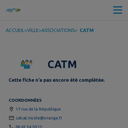
Contenu
Menu
Recherche
Pied de page
ACCUEIL
>
VILLE
>
ASSOCIATIONS
>
CATM
CATM
Cette fiche n'a pas encore été complétée.
COORDONNÉES
17 rue de la République
calcat.nicole@orange.fr
06 41 34 10 13