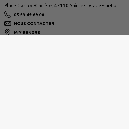
Place Gaston-Carrère, 47110 Sainte-Livrade-sur-Lot
05 53 49 69 00
NOUS CONTACTER
M'Y RENDRE
ville-ste-livrade47.fr/
GRAND VILLENEUVOIS
05 53 71 54 81