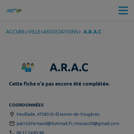
Contenu
Menu
Recherche
Pied de page
ACCUEIL
>
VILLE
>
ASSOCIATIONS
>
A.R.A.C
A.R.A.C
Cette fiche n'a pas encore été complétée.
COORDONNÉES
Feuillade, 47380 St-Étienne-de-Fougères
patrickfernand@hotmail.fr; misoan20@gmail.com
06 11 24 85 96