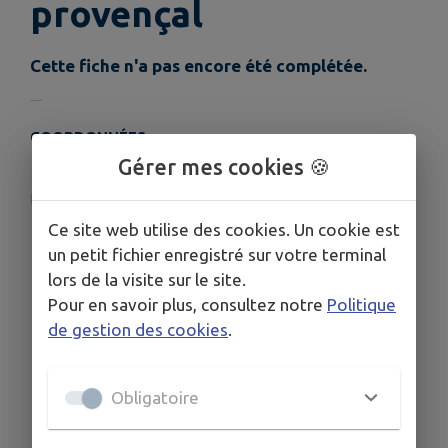
provençal
Cette fiche n'a pas encore été complétée.
COORDONNÉES
Gérer mes cookies 🍪
90 rue Théophile de Viau, 47000 Agen
prevotj@orange.fr
Ce site web utilise des cookies. Un cookie est
06 03 90 41 04
un petit fichier enregistré sur votre terminal
lors de la visite sur le site.
Pour en savoir plus, consultez notre
Politique
de gestion des cookies
.
Obligatoire