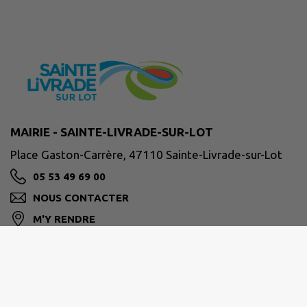
MAIRIE - SAINTE-LIVRADE-SUR-LOT
Place Gaston-Carrère, 47110 Sainte-Livrade-sur-Lot
05 53 49 69 00
NOUS CONTACTER
M'Y RENDRE
ville-ste-livrade47.fr/