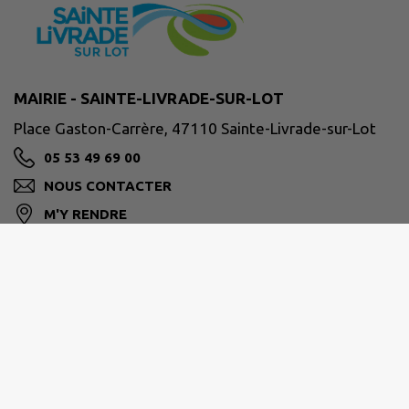
MAIRIE - SAINTE-LIVRADE-SUR-LOT
Place Gaston-Carrère, 47110 Sainte-Livrade-sur-Lot
05 53 49 69 00
NOUS CONTACTER
M'Y RENDRE
ville-ste-livrade47.fr/