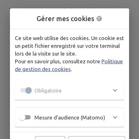
VIDE DRESSING
Gérer mes cookies 🍪
Sainte-Livrade-sur-Lot
Ce site web utilise des cookies. Un cookie est
un petit fichier enregistré sur votre terminal
INFORMATIONS PRATIQUES
lors de la visite sur le site.
Pour en savoir plus, consultez notre
Politique
LIEU
Sainte-Livrade-sur-Lot
de gestion des cookies
.
DATE
Le ven. 10 juil.
Obligatoire
HORAIRES
De 16h00 à 21h00
Mesure d'audience (Matomo)
VIDE-DRESSING REPORTÉ