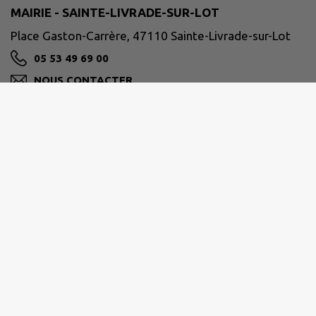
MAIRIE - SAINTE-LIVRADE-SUR-LOT
Place Gaston-Carrère, 47110 Sainte-Livrade-sur-Lot
05 53 49 69 00
NOUS CONTACTER
M'Y RENDRE
ville-ste-livrade47.fr/
GRAND VILLENEUVOIS