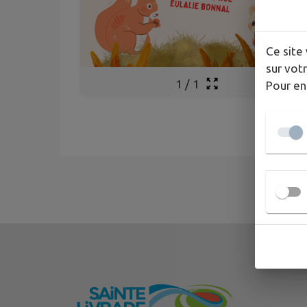
Ce site 
sur votr
1
/
1
Pour en