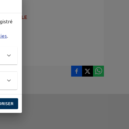
RIBAMBULLE
gistré
kies
.
ORISER