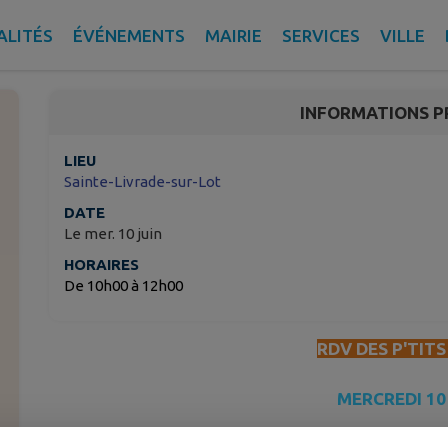
RDV DES PTITS BOUTS
ALITÉS
ÉVÉNEMENTS
MAIRIE
SERVICES
VILLE
Sainte-Livrade-sur-Lot
INFORMATIONS P
LIEU
Sainte-Livrade-sur-Lot
DATE
Le mer. 10 juin
HORAIRES
De 10h00 à 12h00
RDV DES P'TIT
MERCREDI 10
10H00