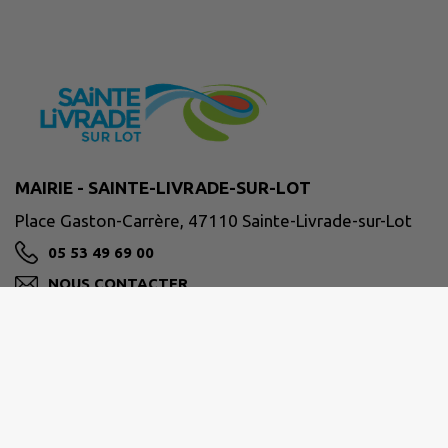
MAIRIE - SAINTE-LIVRADE-SUR-LOT
Place Gaston-Carrère, 47110 Sainte-Livrade-sur-Lot
05 53 49 69 00
NOUS CONTACTER
M'Y RENDRE
ville-ste-livrade47.fr/