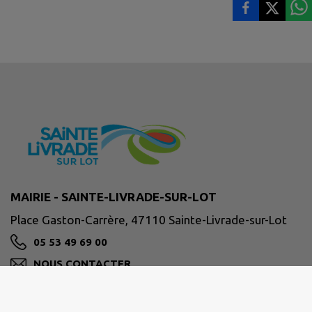
MAIRIE - SAINTE-LIVRADE-SUR-LOT
Place Gaston-Carrère, 47110 Sainte-Livrade-sur-Lot
05 53 49 69 00
NOUS CONTACTER
M'Y RENDRE
ville-ste-livrade47.fr/